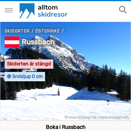
SKIDORTER
/
ÖSTERRIKE
/
Russbach
Skidorten är stängd
Snödjup 0 cm
Boka i Russbach