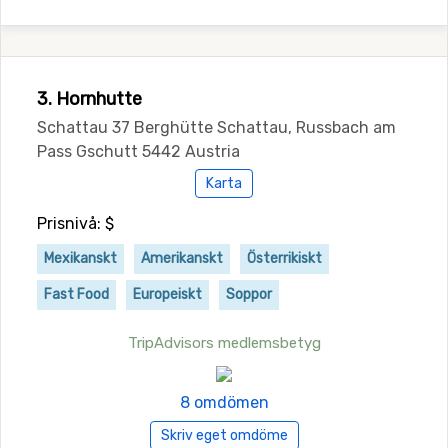
3. Hornhutte
Schattau 37 Berghütte Schattau, Russbach am
Pass Gschutt 5442 Austria
Karta
Prisnivå: $
Mexikanskt
Amerikanskt
Österrikiskt
Fast Food
Europeiskt
Soppor
TripAdvisors medlemsbetyg
8 omdömen
Skriv eget omdöme