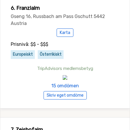
6. Franzlalm
Gseng 16, Russbach am Pass Gschutt 5442
Austria
Karta
Prisnivå: $$ - $$$
Europeiskt
Österrikiskt
TripAdvisors medlemsbetyg
15 omdömen
Skriv eget omdöme
7. Zeishofalm