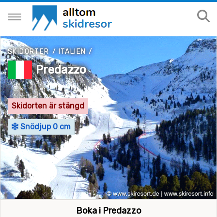
SKIDORTER
/
ITALIEN
/
Predazzo
Skidorten är stängd
Snödjup 0 cm
Boka i Predazzo