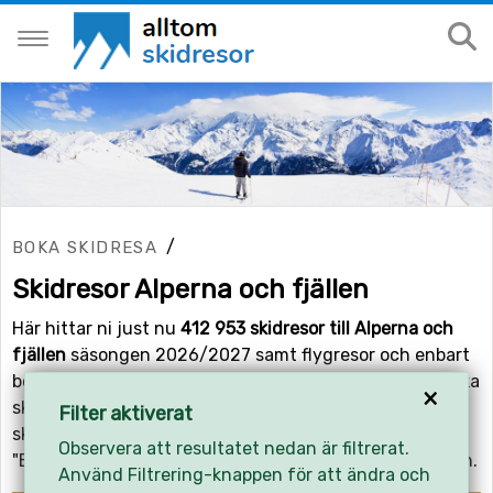
/
BOKA SKIDRESA
Skidresor Alperna och fjällen
Här hittar ni just nu
412 953 skidresor till Alperna och
fjällen
säsongen 2026/2027 samt flygresor och enbart
boende, inklusive sista minuten, från de största svenska
×
skidresearrangörerna. Använd filtreringen för att hitta
Filter aktiverat
skidresor som matchar era önskemål. Klicka sedan på
Observera att resultatet nedan är filtrerat.
"Boka"-knappen för att boka eller läsa mer om skidresan.
Använd Filtrering-knappen för att ändra och