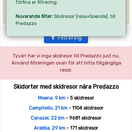
förfina er filtrering.
Också av intresse:
Sista minuten bevakaren,
Lågpriskalender...
Nuvarande filter:
Skidresor (resa+boende), till
Predazzo
Filtrering
Tyvärr har vi inga skidresor till Predazzo just nu.
Använd filtreringen ovan för att hitta tillgängliga
resor.
Skidorter med skidresor nära Predazzo
Moena, 9 km
- 5 skidresor
Campitello, 21 km
- 1104 skidresor
Canazei, 22 km
- 9681 skidresor
Arabba, 29 km
- 171 skidresor