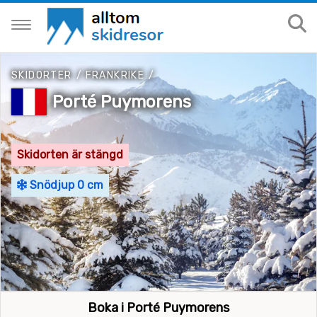
SKIDORTER
/
FRANKRIKE
/
Porté Puymorens
Skidorten är stängd
Snödjup 0 cm
Boka i Porté Puymorens