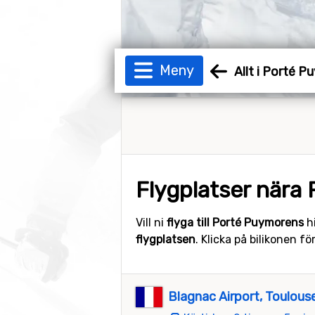
Meny
Allt i Porté 
Flygplatser nära
Vill ni
flyga till Porté Puymorens
hi
flygplatsen
. Klicka på bilikonen fö
Blagnac Airport, Toulous