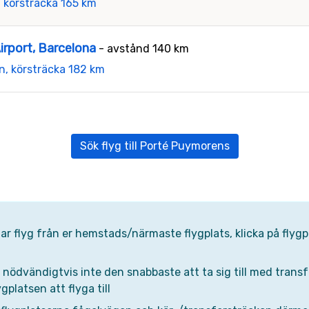
, körsträcka 165 km
irport, Barcelona
- avstånd 140 km
n, körsträcka 182 km
Sök flyg till Porté Puymorens
 har flyg från er hemstads/närmaste flygplats, klicka på fly
ödvändigtvis inte den snabbaste att ta sig till med transfer,
gplatsen att flyga till