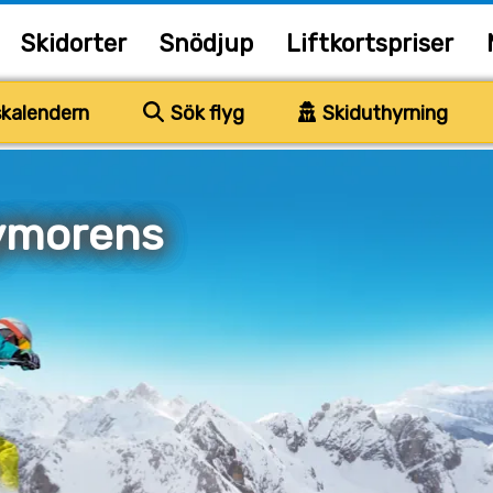
Skidorter
Snödjup
Liftkortspriser
kalendern
Sök flyg
Skiduthyrning
ymorens