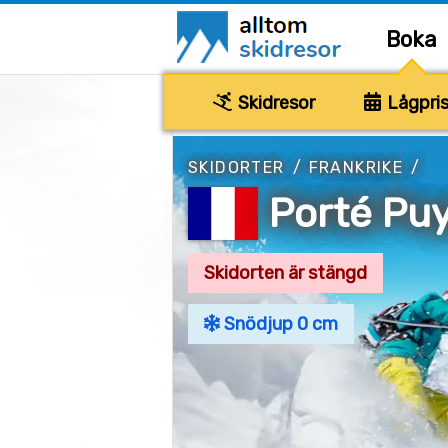
Boka
Skidresor
Lågpris
SKIDORTER
/
FRANKRIKE
/
Porté Pu
Skidorten är stängd
Snödjup 0 cm