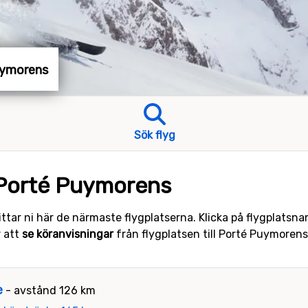
Puymorens
Sök flyg
 Porté Puymorens
ttar ni här de närmaste flygplatserna. Klicka på flygplatsn
r att
se köranvisningar
från flygplatsen till Porté Puymorens
e
- avstånd 126 km