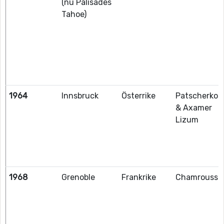
(nu Palisades
Tahoe)
1964
Innsbruck
Österrike
Patscherkof
& Axamer
Lizum
1968
Grenoble
Frankrike
Chamrousse