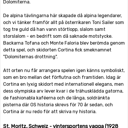
Dolomiterna.
De alpina tävlingarna här skapade då alpina legendarer,
och vi tänker framför allt på österrikaren Toni Sailer som
tog tre guld då han vann störtlopp, slalom samt
storslalom - en bedrift som då saknade motstycke.
Backarna Tofana och Monte Faloria blev berömda genom
detta spel, och skidorten Cortina fick smeknamnet
"Dolomiternas drottning".
Att orten nu får arrangera spelen igen känns symboliskt,
som en bro mellan det förflutna och framtiden. Idag är
Cortina en lyxig skidort med internationell elegans, men
dess olympiska arv lever kvar i de trähusklädda gatorna,
de fashionabla kaféerna och de långa, soldränkta
pisterna där OS historia skrevs för 70 år sedan, och
Cortina är nu redo för att skriva ny historia.
St. Moritz, Schweiz - vintersportens vagga (1928