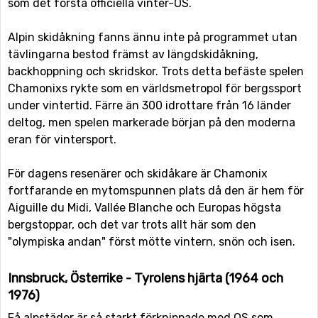
som det första officiella vinter-OS.
Alpin skidåkning fanns ännu inte på programmet utan
tävlingarna bestod främst av längdskidåkning,
backhoppning och skridskor. Trots detta befäste spelen
Chamonixs rykte som en världsmetropol för bergssport
under vintertid. Färre än 300 idrottare från 16 länder
deltog, men spelen markerade början på den moderna
eran för vintersport.
För dagens resenärer och skidåkare är Chamonix
fortfarande en mytomspunnen plats då den är hem för
Aiguille du Midi, Vallée Blanche och Europas högsta
bergstoppar, och det var trots allt här som den
"olympiska andan" först mötte vintern, snön och isen.
Innsbruck, Österrike - Tyrolens hjärta (1964 och
1976)
Få alpstäder är så starkt förknippade med OS som