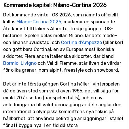
Kommande kapitel: Milano-Cortina 2026
Det kommande vinter-OS 2026, som nämnts officiellt
kallas
Milano-Cortina 2026
, markerar en spännande
återkomst till Italiens Alper för tredje gången i OS-
historien. Spelen delas mellan Milano, landets mode-
och finanshuvudstad, och
Cortina d'Ampezzo
(eller kort
och gott bara Cortina), en av Europas mest ikoniska
skidorter. Flera andra italienska skidorter, däribland
Bormio
,
Livigno
och Val di Fiemme, står även de värdar
för olika grenar inom alpint, freestyle och snowboard.
Det är inte första gången Cortina håller i vinterspelen
då de även stod som värd även 1956, det vill säga för
exakt 70 år sedan (när spelen hålls), och en av
anledningarna till valet denna gång är det speglar den
internationella olympiska kommitténs nya fokus på
hållbarhet: att använda befintliga anläggningar i stället
för att bygga nya. I en tid då stora