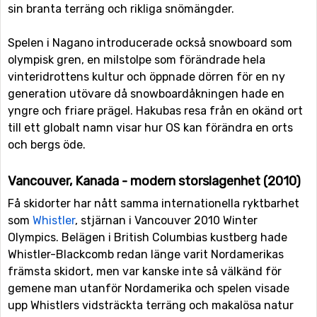
sin branta terräng och rikliga snömängder.
Spelen i Nagano introducerade också snowboard som
olympisk gren, en milstolpe som förändrade hela
vinteridrottens kultur och öppnade dörren för en ny
generation utövare då snowboardåkningen hade en
yngre och friare prägel. Hakubas resa från en okänd ort
till ett globalt namn visar hur OS kan förändra en orts
och bergs öde.
Vancouver, Kanada - modern storslagenhet (2010)
Få skidorter har nått samma internationella ryktbarhet
som
Whistler
, stjärnan i Vancouver 2010 Winter
Olympics. Belägen i British Columbias kustberg hade
Whistler-Blackcomb redan länge varit Nordamerikas
främsta skidort, men var kanske inte så välkänd för
gemene man utanför Nordamerika och spelen visade
upp Whistlers vidsträckta terräng och makalösa natur