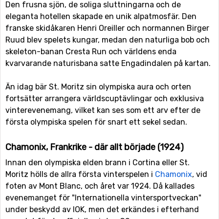
Den frusna sjön, de soliga sluttningarna och de
eleganta hotellen skapade en unik alpatmosfär. Den
franske skidåkaren Henri Oreiller och normannen Birger
Ruud blev spelets kungar, medan den naturliga bob och
skeleton-banan Cresta Run och världens enda
kvarvarande naturisbana satte Engadindalen på kartan.
Än idag bär St. Moritz sin olympiska aura och orten
fortsätter arrangera världscuptävlingar och exklusiva
vinterevenemang, vilket kan ses som ett arv efter de
första olympiska spelen för snart ett sekel sedan.
Chamonix, Frankrike - där allt började (1924)
Innan den olympiska elden brann i Cortina eller St.
Moritz hölls de allra första vinterspelen i
Chamonix
, vid
foten av Mont Blanc, och året var 1924. Då kallades
evenemanget för "Internationella vintersportveckan"
under beskydd av IOK, men det erkändes i efterhand