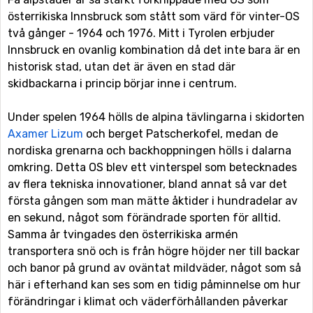
österrikiska Innsbruck som stått som värd för vinter-OS
två gånger - 1964 och 1976. Mitt i Tyrolen erbjuder
Innsbruck en ovanlig kombination då det inte bara är en
historisk stad, utan det är även en stad där
skidbackarna i princip börjar inne i centrum.
Under spelen 1964 hölls de alpina tävlingarna i skidorten
Axamer Lizum
och berget Patscherkofel, medan de
nordiska grenarna och backhoppningen hölls i dalarna
omkring. Detta OS blev ett vinterspel som betecknades
av flera tekniska innovationer, bland annat så var det
första gången som man mätte åktider i hundradelar av
en sekund, något som förändrade sporten för alltid.
Samma år tvingades den österrikiska armén
transportera snö och is från högre höjder ner till backar
och banor på grund av oväntat mildväder, något som så
här i efterhand kan ses som en tidig påminnelse om hur
förändringar i klimat och väderförhållanden påverkar