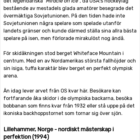
det legendariska
"Miracle on Ice"
, då USA:s hockeylag
bestående av mestadels glada amatörer besegrade det
övermäktiga Sovjetunionen. På den tiden hade inte
Sovjetunionen några spelare som spelade utanför
landets gränser och kunde därmed ställa sina allra bästa
spelare på isen, men förlorade mirakulöst nog ändå.
För skidåkningen stod berget Whiteface Mountain i
centrum. Med en av Nordamerikas största fallhöjder och
sin isiga, tuffa karaktär blev berget en perfekt olympisk
arena.
Än idag lever arvet från OS kvar här. Besökare kan
fortfarande åka skidor i de olympiska backarna, besöka
bobbanan som finns kvar från 1932 eller stå uppe på det
ikoniska backhoppstornet som tornar sig över sjön.
Lillehammer, Norge - nordiskt mästerskap i
perfektion (1994)