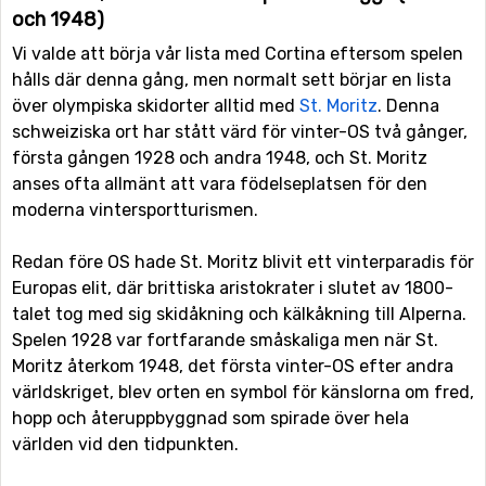
och 1948)
Vi valde att börja vår lista med Cortina eftersom spelen
hålls där denna gång, men normalt sett börjar en lista
över olympiska skidorter alltid med
St. Moritz
. Denna
schweiziska ort har stått värd för vinter-OS två gånger,
första gången 1928 och andra 1948, och St. Moritz
anses ofta allmänt att vara födelseplatsen för den
moderna vintersportturismen.
Redan före OS hade St. Moritz blivit ett vinterparadis för
Europas elit, där brittiska aristokrater i slutet av 1800-
talet tog med sig skidåkning och kälkåkning till Alperna.
Spelen 1928 var fortfarande småskaliga men när St.
Moritz återkom 1948, det första vinter-OS efter andra
världskriget, blev orten en symbol för känslorna om fred,
hopp och återuppbyggnad som spirade över hela
världen vid den tidpunkten.