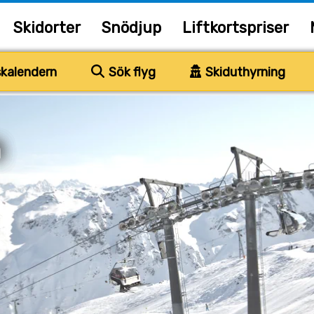
Skidorter
Snödjup
Liftkortspriser
kalendern
Sök flyg
Skiduthyrning
n