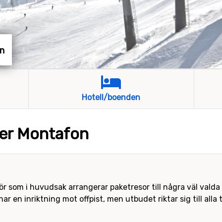
on
Hotell/boenden
rer Montafon
ör som i huvudsak arrangerar paketresor till några väl valda
r en inriktning mot offpist, men utbudet riktar sig till alla 