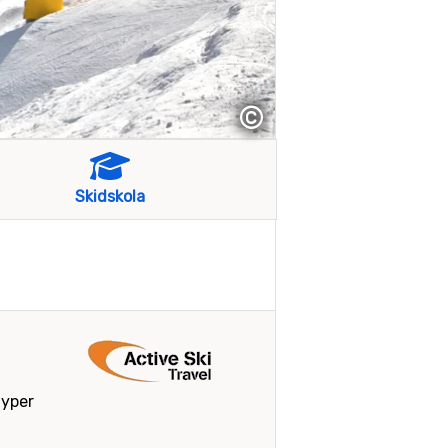
©
Skidskola
typer