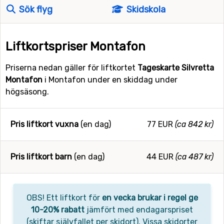
Sök flyg
Skidskola
Liftkortspriser Montafon
Priserna nedan gäller för liftkortet
Tageskarte Silvretta
Montafon
i Montafon under en skiddag under
högsäsong.
Pris liftkort vuxna
(en dag)
77 EUR
(ca 842 kr)
Pris liftkort barn
(en dag)
44 EUR
(ca 487 kr)
OBS! Ett liftkort för
en vecka brukar i regel ge
10-20% rabatt
jämfört med endagarspriset
(skiftar självfallet per skidort). Vissa skidorter