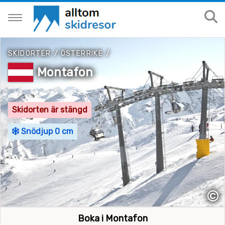
SKIDORTER
/
ÖSTERRIKE
/
Montafon
Skidorten är stängd
Snödjup 0 cm
©
Boka i Montafon