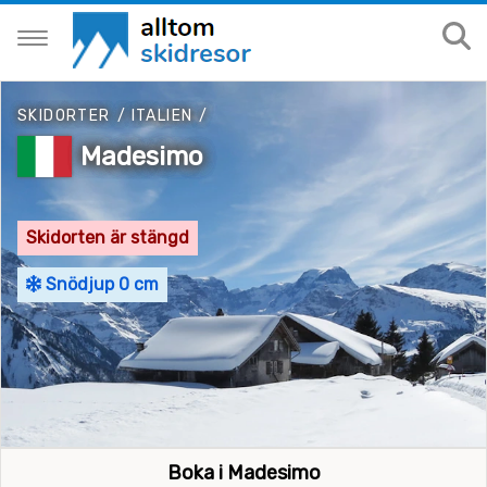
SKIDORTER
/
ITALIEN
/
Madesimo
Skidorten är stängd
Snödjup 0 cm
Boka i Madesimo