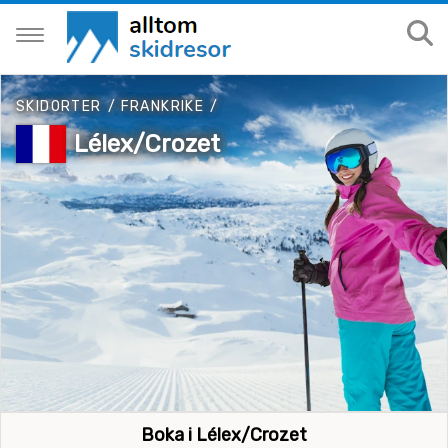
SKIDORTER
/
FRANKRIKE
/
Lélex/Crozet
Boka i Lélex/Crozet