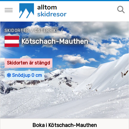
SKIDORTER
/
ÖSTERRIKE
/
Kötschach-Mauthen
Skidorten är stängd
Snödjup 0 cm
Boka i Kötschach-Mauthen