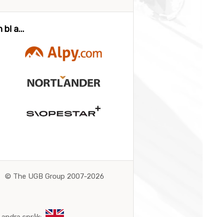
bl a...
©
The UGB Group 2007-2026
 andra språk: