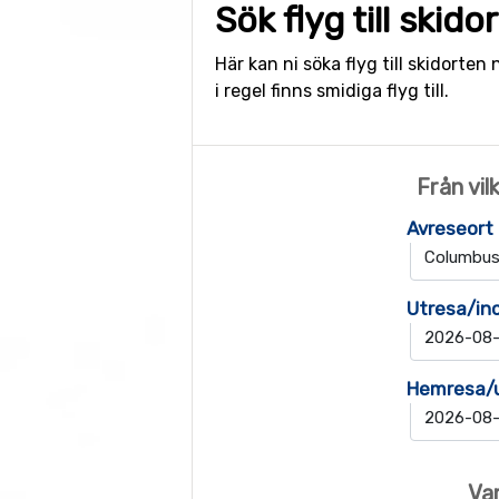
Sök flyg till skido
Här kan ni söka flyg till skidorten 
i regel finns smidiga flyg till.
Från vil
Avreseort
Utresa/in
Hemresa/
Var