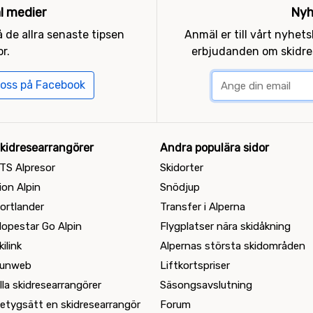
al medier
Nyh
 de allra senaste tipsen
Anmäl er till vårt nyhet
r.
erbjudanden om skidres
 oss på Facebook
kidresearrangörer
Andra populära sidor
TS Alpresor
Skidorter
ion Alpin
Snödjup
ortlander
Transfer i Alperna
lopestar Go Alpin
Flygplatser nära skidåkning
kilink
Alpernas största skidområden
unweb
Liftkortspriser
lla skidresearrangörer
Säsongsavslutning
etygsätt en skidresearrangör
Forum