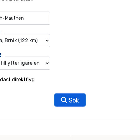
1
2
dast direktflyg
Sök