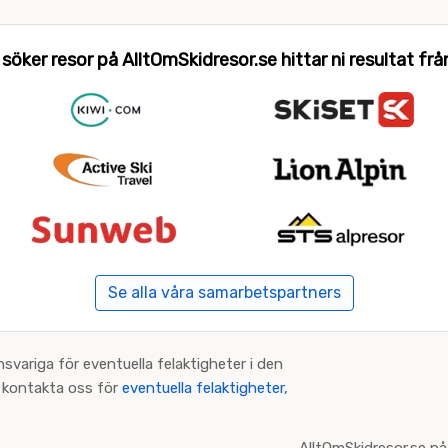
 söker resor på AlltOmSkidresor.se hittar ni resultat från 
Se alla våra samarbetspartners
nsvariga för eventuella felaktigheter i den
an kontakta oss för
eventuella felaktigheter,
AlltOmSkidresor.se på