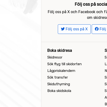
Följ oss på soci
Följ oss på X och Facebook och få
om skidreso
Följ oss på X
Följ
Boka skidresa
S
Skidresor
S
Sök flyg till skidorten
L
Lågpriskalendern
N
Sök transfer
S
Skiduthyrning
S
Boka skidskola
S
A
B