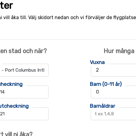
rter
ni vill åka till. Välj skidort nedan och vi förväljer de flygpl
ken stad och när?
Hur många ä
Vuxna
checkning
Barn (0-11 år)
utcheckning
Barnåldrar
t vill ni åka?