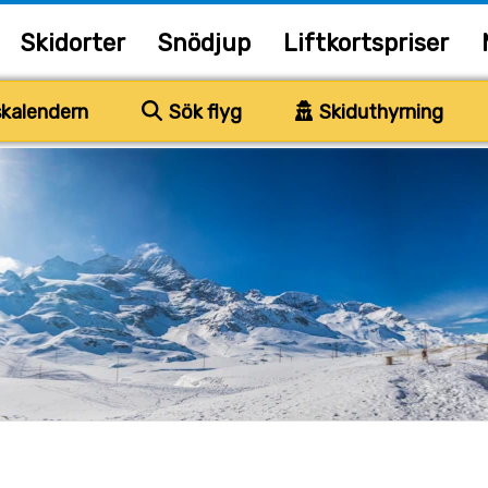
Skidorter
Snödjup
Liftkortspriser
kalendern
Sök flyg
Skiduthyrning