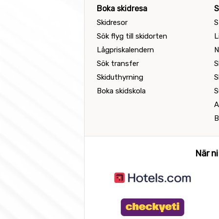
Boka skidresa
S
Skidresor
S
Sök flyg till skidorten
L
Lågpriskalendern
N
Sök transfer
S
Skiduthyrning
S
Boka skidskola
S
A
B
När ni