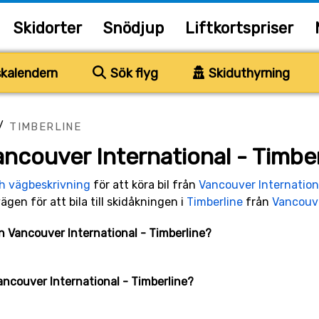
Skidorter
Snödjup
Liftkortspriser
kalendern
Sök flyg
Skiduthyrning
/
TIMBERLINE
ncouver International - Timber
ch vägbeskrivning
för att köra bil från
Vancouver Internation
vägen för att bila till skidåkningen i
Timberline
från
Vancouve
an Vancouver International - Timberline?
Vancouver International - Timberline?