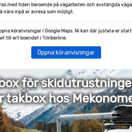
ras med tiden beroende på vägarbeten och avstängda vägar.
å nära inpå er avresa som möjligt.
pna köranvisnigar i Google Maps. Ni kan där justera er start
 till ert boendet i Timberline.
Öppna köranvisningar
box för skidutrustning
er takbox hos Mekonom