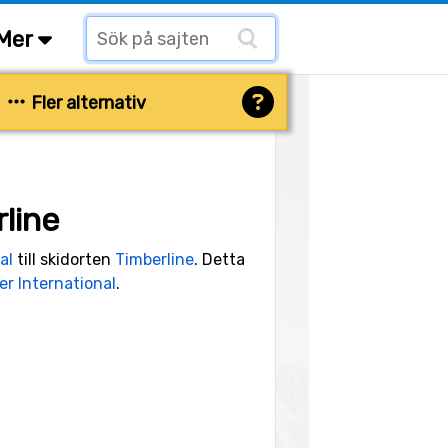
Mer
Fler alternativ
line
al
till skidorten
Timberline
. Detta
r International
.