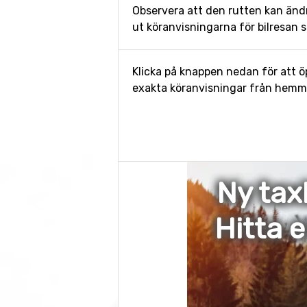
Observera att den rutten kan änd
ut köranvisningarna för bilresan s
Klicka på knappen nedan för att öp
exakta köranvisningar från hemmet
Ny tax
Hitta 