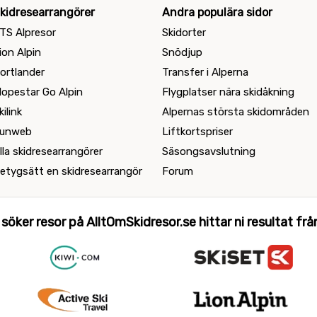
kidresearrangörer
Andra populära sidor
TS Alpresor
Skidorter
ion Alpin
Snödjup
ortlander
Transfer i Alperna
lopestar Go Alpin
Flygplatser nära skidåkning
kilink
Alpernas största skidområden
unweb
Liftkortspriser
lla skidresearrangörer
Säsongsavslutning
etygsätt en skidresearrangör
Forum
 söker resor på AlltOmSkidresor.se hittar ni resultat från 