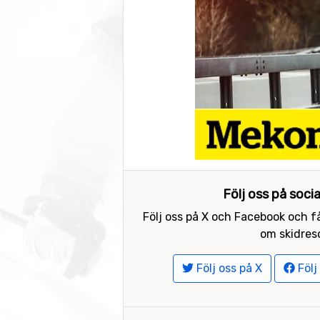
Följ oss på soci
Följ oss på X och Facebook och få
om skidreso
Följ oss på X
Följ