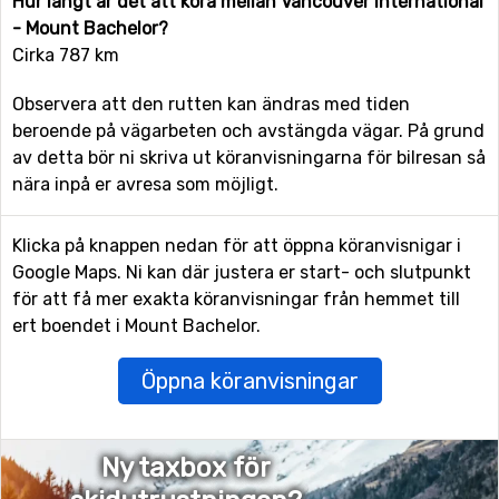
Hur långt är det att köra mellan Vancouver International
- Mount Bachelor?
Cirka 787 km
Observera att den rutten kan ändras med tiden
beroende på vägarbeten och avstängda vägar. På grund
av detta bör ni skriva ut köranvisningarna för bilresan så
nära inpå er avresa som möjligt.
Klicka på knappen nedan för att öppna köranvisnigar i
Google Maps. Ni kan där justera er start- och slutpunkt
för att få mer exakta köranvisningar från hemmet till
ert boendet i Mount Bachelor.
Öppna köranvisningar
Ny taxbox för