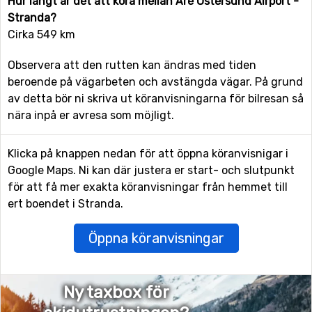
Hur långt är det att köra mellan Åre Östersund Airport -
Stranda?
Cirka 549 km
Observera att den rutten kan ändras med tiden
beroende på vägarbeten och avstängda vägar. På grund
av detta bör ni skriva ut köranvisningarna för bilresan så
nära inpå er avresa som möjligt.
Klicka på knappen nedan för att öppna köranvisnigar i
Google Maps. Ni kan där justera er start- och slutpunkt
för att få mer exakta köranvisningar från hemmet till
ert boendet i Stranda.
Öppna köranvisningar
Ny taxbox för