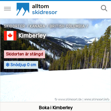
SKIDORTER
/
KANADA
/
BRITISH COLUMBIA
/
Kimberley
Skidorten är stängd
Snödjup 0 cm
Boka i Kimberley