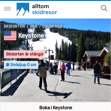
SKIDORTER
/
USA
/
COLORADO
/
Keystone
Skidorten är stängd
Snödjup 0 cm
Boka i Keystone