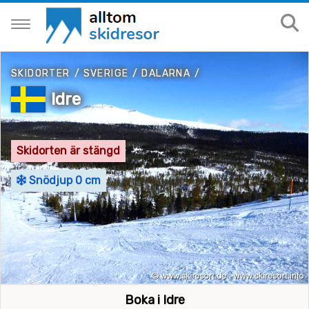
SKIDORTER
/
SVERIGE
/
DALARNA
/
Idre
Skidorten är stängd
Snödjup 0 cm
Boka i Idre