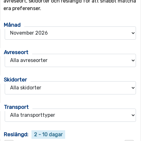
avreseort, skidorter och reslängd för att snabbt matcha
era preferenser.
Månad
Avreseort
Skidorter
Transport
Reslängd:
2 - 10 dagar