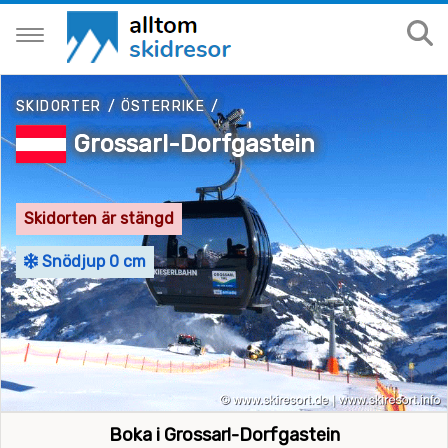
SKIDORTER
/
ÖSTERRIKE
/
Grossarl-Dorfgastein
Skidorten är stängd
Snödjup 0 cm
Boka i Grossarl-Dorfgastein