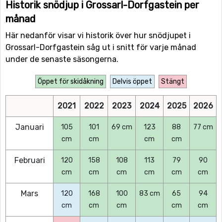
Historik snödjup i Grossarl-Dorfgastein per
månad
Här nedanför visar vi historik över hur snödjupet i
Grossarl-Dorfgastein såg ut i snitt för varje månad
under de senaste säsongerna.
Öppet för skidåkning
Delvis öppet
Stängt
2021
2022
2023
2024
2025
2026
Januari
105
101
69 cm
123
88
77 cm
cm
cm
cm
cm
Februari
120
158
108
113
79
90
cm
cm
cm
cm
cm
cm
Mars
120
168
100
83 cm
65
94
cm
cm
cm
cm
cm