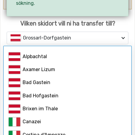
OBS! Ange flygets hemresetid.
sökning.
Vilken skidort vill ni ha transfer till?
Grossarl-Dorfgastein
Alpbachtal
Antalet personer
Vuxna
Axamer Lizum
Bad Gastein
Barn
Bad Hofgastein
Brixen im Thale
Barnåldrar
Canazei
Cortina d'Ampezzo