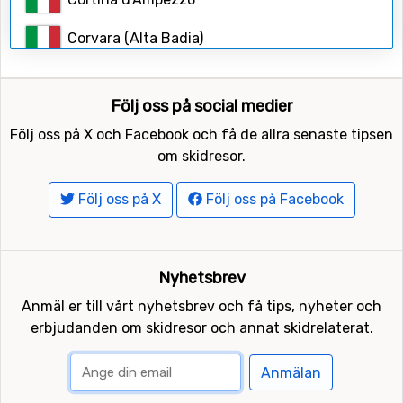
Sök
Corvara (Alta Badia)
Dienten
Följ oss på social medier
Ellmau
Följ oss på X och Facebook och få de allra senaste tipsen
Fieberbrunn
om skidresor.
Filzmoos
Följ oss på X
Följ oss på Facebook
Finkenberg
Flachau
Nyhetsbrev
Anmäl er till vårt nyhetsbrev och få tips, nyheter och
Fügen-Spieljoch
erbjudanden om skidresor och annat skidrelaterat.
Gerlos
Anmälan
Going