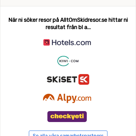
Grossarl-Dorfgastein
När ni söker resor på AlltOmSkidresor.se hittar ni
Haus im Ennstal (Schladming)
resultat från bl a...
Hauser Kaibling
Hochsölden (Sölden)
Ischgl
Jochberg (Kitzbühel)
Kaltenbach
Kaprun
Katschberg-Aineck
Kirchberg
Se alla våra samarbetspartners