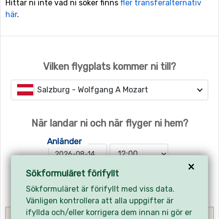
Hittar ni inte vad ni söker finns
fler transferalternativ
här
.
Vilken flygplats kommer ni till?
Salzburg - Wolfgang A Mozart
När landar ni och när flyger ni hem?
Anländer
×
Sökformuläret förifyllt
Hemresa
Sökformuläret är förifyllt med viss data.
Vänligen kontrollera att alla uppgifter är
ifyllda och/eller korrigera dem innan ni gör er