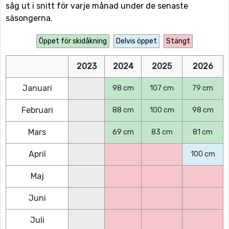
såg ut i snitt för varje månad under de senaste
säsongerna.
Öppet för skidåkning
Delvis öppet
Stängt
2023
2024
2025
2026
Januari
98 cm
107 cm
79 cm
Februari
88 cm
100 cm
98 cm
Mars
69 cm
83 cm
81 cm
April
100 cm
Maj
Juni
Juli