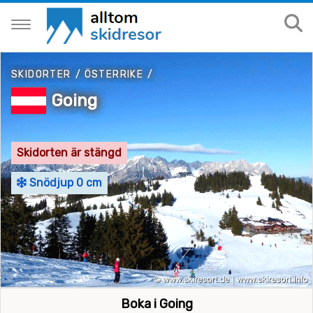
SKIDORTER
/
ÖSTERRIKE
/
Going
Skidorten är stängd
Snödjup 0 cm
Boka i Going