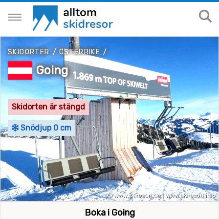
SKIDORTER
/
ÖSTERRIKE
/
Going
Skidorten är stängd
Snödjup 0 cm
Boka i Going