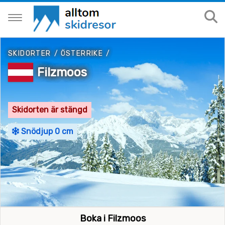
SKIDORTER
/
ÖSTERRIKE
/
Filzmoos
Skidorten är stängd
Snödjup 0 cm
Boka i Filzmoos