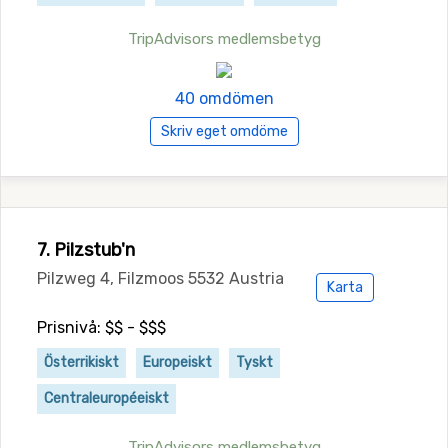
TripAdvisors medlemsbetyg
40 omdömen
Skriv eget omdöme
7. Pilzstub'n
Pilzweg 4, Filzmoos 5532 Austria
Karta
Prisnivå: $$ - $$$
Österrikiskt
Europeiskt
Tyskt
Centraleuropéeiskt
TripAdvisors medlemsbetyg