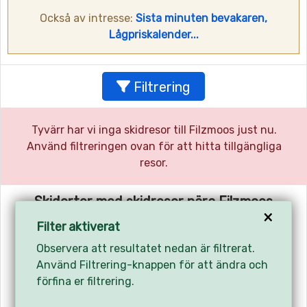
Också av intresse:
Sista minuten bevakaren,
Lågpriskalender...
Filtrering
Tyvärr har vi inga skidresor till Filzmoos just nu.
Använd filtreringen ovan för att hitta tillgängliga
resor.
Skidorter med skidresor nära Filzmoos
×
Filter aktiverat
Schladming, 13 km
- 3332 skidresor
Observera att resultatet nedan är filtrerat.
Flachau, 14 km
- 3775 skidresor
Använd Filtrering-knappen för att ändra och
Zauchensee, 16 km
- 2228 skidresor
förfina er filtrering.
Wagrain, 20 km
- 14294 skidresor