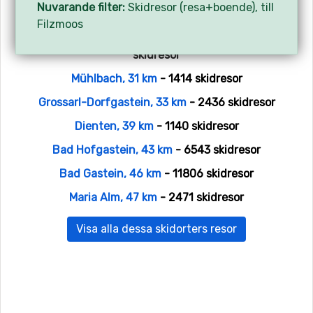
Nuvarande filter:
Skidresor (resa+boende), till
Obertauern, 20 km
- 1378 skidresor
Filzmoos
Sankt Johann im Pongau-Alpendorf, 26 km
- 3038
skidresor
Mühlbach, 31 km
- 1414 skidresor
Grossarl-Dorfgastein, 33 km
- 2436 skidresor
Dienten, 39 km
- 1140 skidresor
Bad Hofgastein, 43 km
- 6543 skidresor
Bad Gastein, 46 km
- 11806 skidresor
Maria Alm, 47 km
- 2471 skidresor
Visa alla dessa skidorters resor