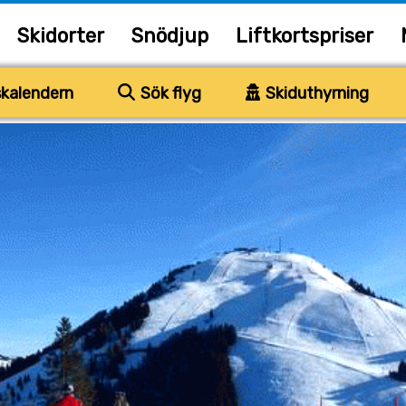
Skidorter
Snödjup
Liftkortspriser
kalendern
Sök flyg
Skiduthyrning