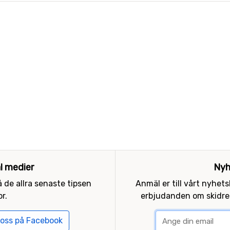
al medier
Nyh
 de allra senaste tipsen
Anmäl er till vårt nyhet
r.
erbjudanden om skidres
 oss på Facebook