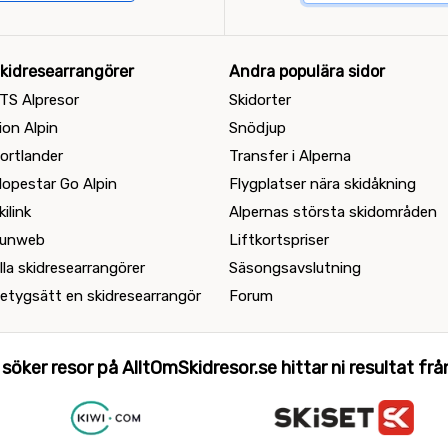
kidresearrangörer
Andra populära sidor
TS Alpresor
Skidorter
ion Alpin
Snödjup
ortlander
Transfer i Alperna
lopestar Go Alpin
Flygplatser nära skidåkning
kilink
Alpernas största skidområden
unweb
Liftkortspriser
lla skidresearrangörer
Säsongsavslutning
etygsätt en skidresearrangör
Forum
 söker resor på AlltOmSkidresor.se hittar ni resultat från 