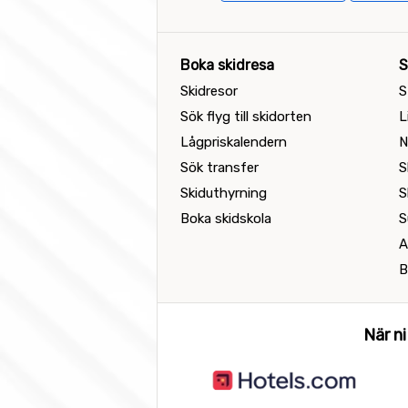
Boka skidresa
S
Skidresor
S
Sök flyg till skidorten
L
Lågpriskalendern
N
Sök transfer
S
Skiduthyrning
S
Boka skidskola
S
A
B
När ni