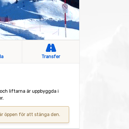
la
Transfer
 och liftarna är uppbyggda i
r.
 är öppen för att stänga den.