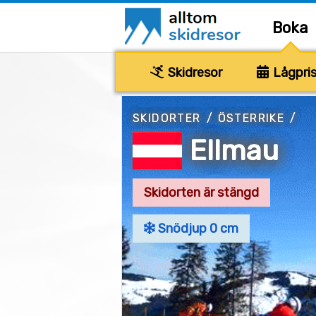
Boka
Skidresor
Lågpris
SKIDORTER
/
ÖSTERRIKE
/
Ellmau
Skidorten är stängd
Snödjup 0 cm