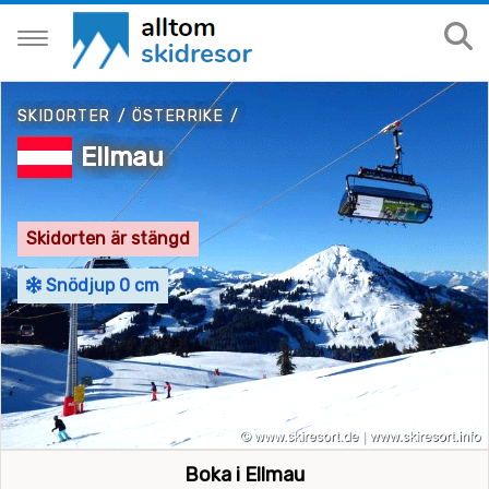
SKIDORTER
/
ÖSTERRIKE
/
Ellmau
Skidorten är stängd
Snödjup 0 cm
Boka i Ellmau