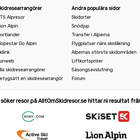
kidresearrangörer
Andra populära sidor
TS Alpresor
Skidorter
ion Alpin
Snödjup
ortlander
Transfer i Alperna
lopestar Go Alpin
Flygplatser nära skidåkning
kilink
Alpernas största skidområden
unweb
Liftkortspriser
lla skidresearrangörer
Säsongsavslutning
etygsätt en skidresearrangör
Forum
 söker resor på AlltOmSkidresor.se hittar ni resultat från 