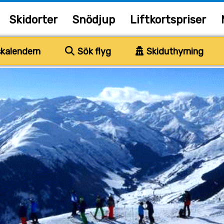
Skidorter
Snödjup
Liftkortspriser
kalendern
Sök flyg
Skiduthyrning