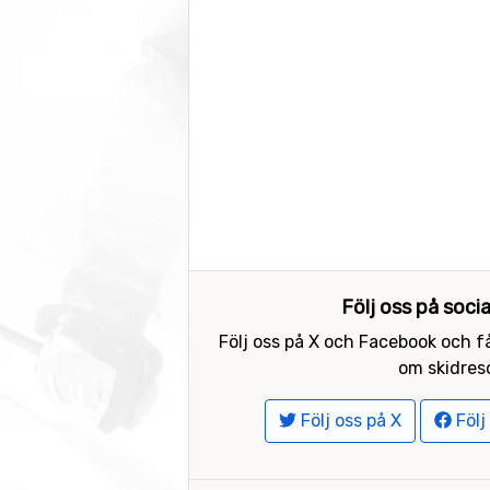
Följ oss på soci
Följ oss på X och Facebook och få
om skidreso
Följ oss på X
Följ