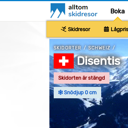
Boka
Skidresor
Lågpris
SKIDORTER
/
SCHWEIZ
/
Disentis
Skidorten är stängd
Snödjup 0 cm