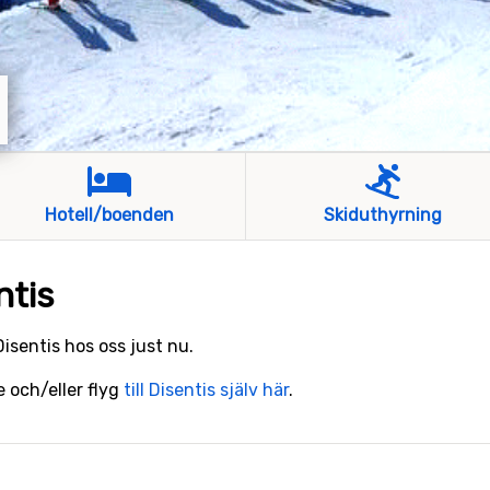
Hotell/boenden
Skiduthyrning
ntis
 Disentis hos oss just nu.
e och/eller flyg
till Disentis själv här
.