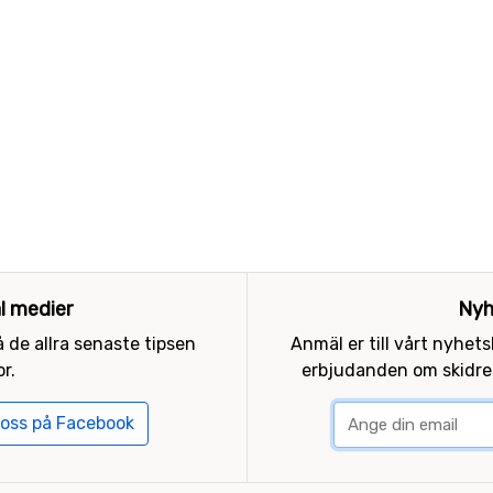
al medier
Nyh
 de allra senaste tipsen
Anmäl er till vårt nyhet
r.
erbjudanden om skidres
 oss på Facebook