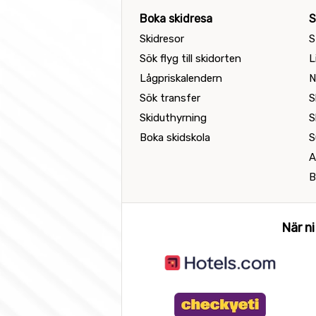
Boka skidresa
S
Skidresor
S
Sök flyg till skidorten
L
Lågpriskalendern
N
Sök transfer
S
Skiduthyrning
S
Boka skidskola
S
A
B
När ni