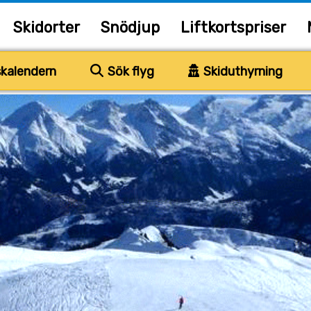
Skidorter
Snödjup
Liftkortspriser
kalendern
Sök flyg
Skiduthyrning