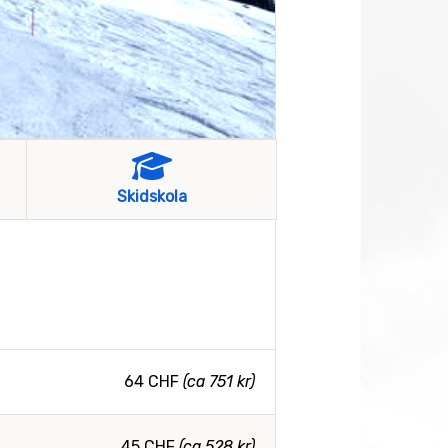
Skidskola
64 CHF
(ca 751 kr)
45 CHF
(ca 528 kr)