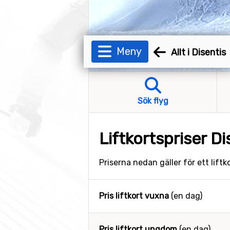
Meny
Allt i Disentis
Sök flyg
Liftkortspriser Di
Priserna nedan gäller för ett lift
Pris liftkort vuxna
(en dag)
Pris liftkort ungdom
(en dag)