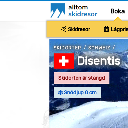
Boka
Skidresor
Lågpris
SKIDORTER
/
SCHWEIZ
/
Disentis
Skidorten är stängd
Snödjup 0 cm