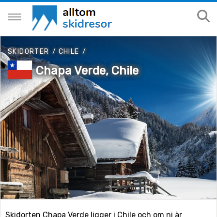
SKIDORTER
/
CHILE
/
Chapa Verde, Chile
Skidorten Chapa Verde ligger i Chile och om ni är