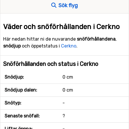
Sök flyg
Väder och snöförhållanden i Cerkno
Här nedan hittar ni de nuvarande
snöförhållandena
,
snödjup
och öppetstatus i
Cerkno
.
Snöförhållanden och status i Cerkno
Snödjup:
0 cm
Snödjup dalen:
0 cm
Snötyp:
-
Senaste snöfall:
?
Liftar öppna:
-