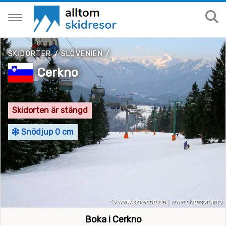
SKIDORTER
/
SLOVENIEN
/
Cerkno
Skidorten är stängd
Snödjup 0 cm
Boka i Cerkno