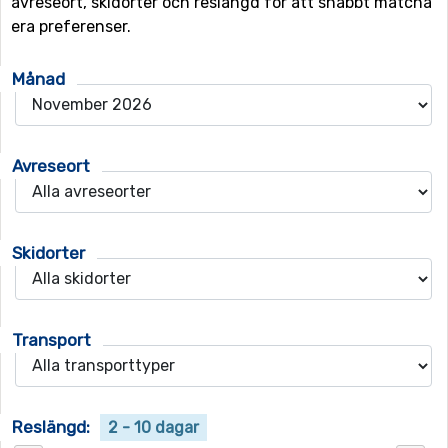
avreseort, skidorter och reslängd för att snabbt matcha
era preferenser.
Månad
Avreseort
Skidorter
Transport
Reslängd:
2 - 10 dagar