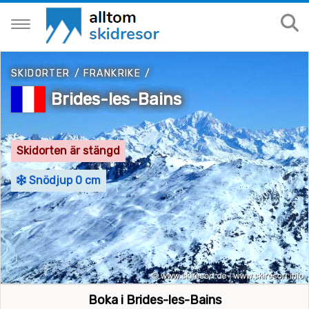
SKIDORTER
/
FRANKRIKE
/
Brides-les-Bains
Skidorten är stängd
Snödjup 0 cm
Boka i Brides-les-Bains