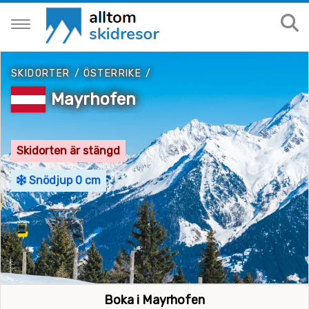
SKIDORTER
/
ÖSTERRIKE
/
Mayrhofen
Skidorten är stängd
Snödjup 0 cm
Boka i Mayrhofen