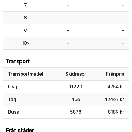
7
-
-
8
-
-
9
-
-
10>
-
-
Transport
Transportmedel
Skidresor
Frånpris
Flyg
11220
4754 kr
Tåg
456
12467 kr
Buss
5878
8189 kr
Från städer