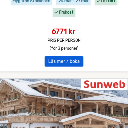
Flyg från Stockholm
24 mar - 27 mar
Liftkort
Frukost
6771 kr
PRIS PER PERSON
(för 3 personer)
Läs mer / boka