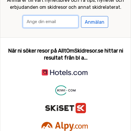
Anmäl er till vårt nyhetsbrev och få tips, nyheter och
erbjudanden om skidresor och annat skidrelaterat.
Anmälan
När ni söker resor på AlltOmSkidresor.se hittar ni
resultat från bl a...