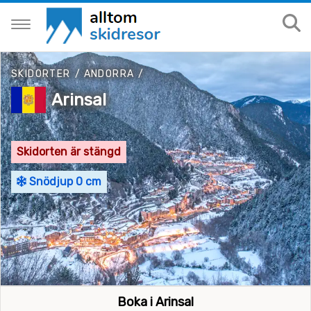
SKIDORTER
/
ANDORRA
/
Arinsal
Skidorten är stängd
Snödjup 0 cm
Boka i Arinsal