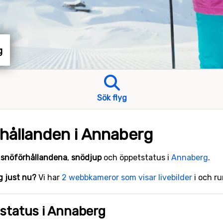
g
Sök flyg
hållanden i Annaberg
e
snöförhållandena
,
snödjup
och öppetstatus i
Annaberg
.
rg just nu?
Vi har
2 webbkameror som visar livebilder
i och r
status i Annaberg