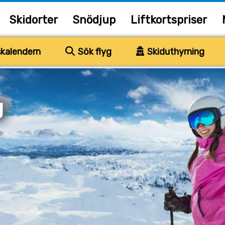
Skidorter
Snödjup
Liftkortspriser
kalendern
Sök flyg
Skiduthyrning
g