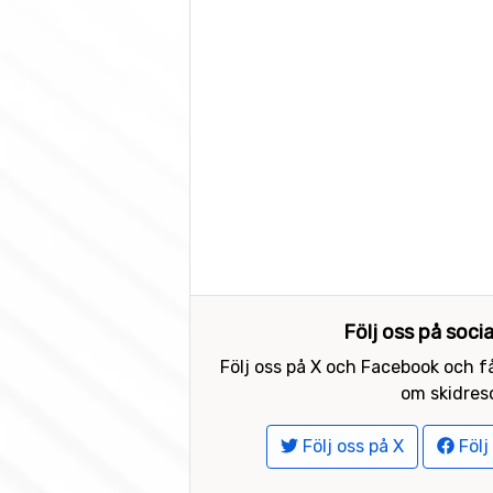
Följ oss på soci
Följ oss på X och Facebook och få
om skidreso
Följ oss på X
Följ