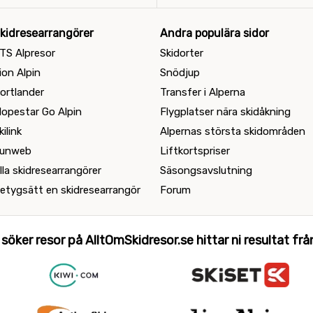
kidresearrangörer
Andra populära sidor
TS Alpresor
Skidorter
ion Alpin
Snödjup
ortlander
Transfer i Alperna
lopestar Go Alpin
Flygplatser nära skidåkning
kilink
Alpernas största skidområden
unweb
Liftkortspriser
lla skidresearrangörer
Säsongsavslutning
etygsätt en skidresearrangör
Forum
 söker resor på AlltOmSkidresor.se hittar ni resultat från 