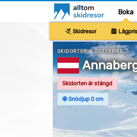
Boka
Skidresor
Lågpris
SKIDORTER
/
ÖSTERRIKE
/
Annaber
Skidorten är stängd
Snödjup 0 cm