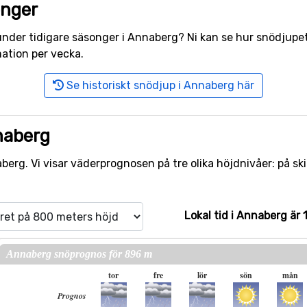
onger
r under tidigare säsonger i Annaberg? Ni kan se hur snödjup
ation per vecka.
Se historiskt snödjup i Annaberg här
naberg
erg. Vi visar väderprognosen på tre olika höjdnivåer: på sk
Lokal tid i Annaberg är 