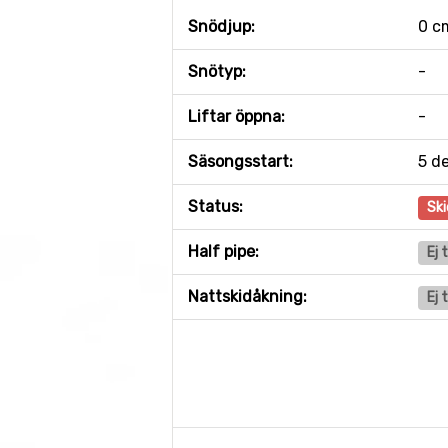
Snödjup:
0 c
Snötyp:
-
Liftar öppna:
-
Säsongsstart:
5 d
Status:
Ski
Half pipe:
Ej 
Nattskidåkning:
Ej 