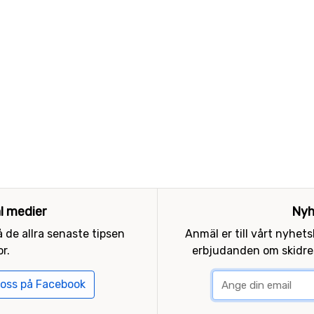
al medier
Nyh
 de allra senaste tipsen
Anmäl er till vårt nyhet
r.
erbjudanden om skidres
 oss på Facebook