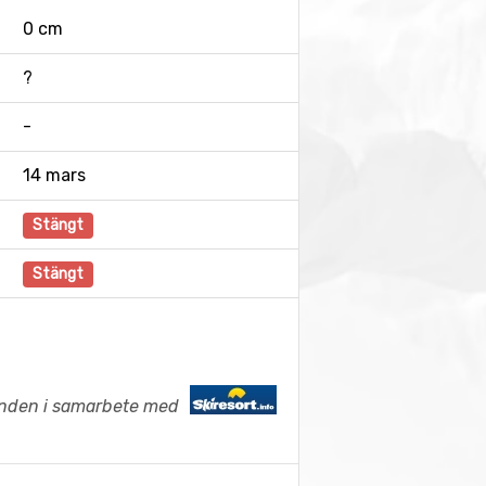
0 cm
?
-
14 mars
Stängt
Stängt
anden i samarbete med