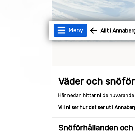
Meny
Allt i Annaber
Väder och snöför
Här nedan hittar ni de nuvarand
Vill ni ser hur det ser ut i Annabe
Snöförhållanden och 