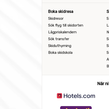
Boka skidresa
S
Skidresor
S
Sök flyg till skidorten
L
Lågpriskalendern
N
Sök transfer
S
Skiduthyrning
S
Boka skidskola
S
A
B
När ni