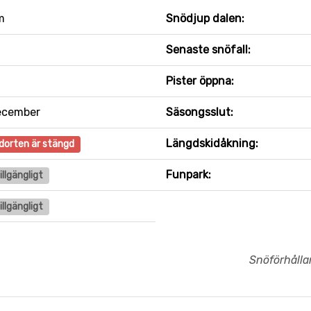
m
Snödjup dalen:
Senaste snöfall:
Pister öppna:
ecember
Säsongsslut:
Längdskidåkning:
dorten är stängd
Funpark:
tillgängligt
tillgängligt
Snöförhåll