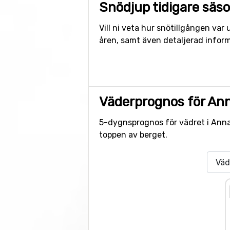
Snödjup tidigare säs
Vill ni veta hur snötillgången va
åren, samt även detaljerad inform
Väderprognos för An
5-dygnsprognos för vädret i Annab
toppen av berget.