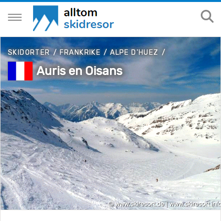
SKIDORTER
/
FRANKRIKE
/
ALPE D'HUEZ
/
Auris en Oisans