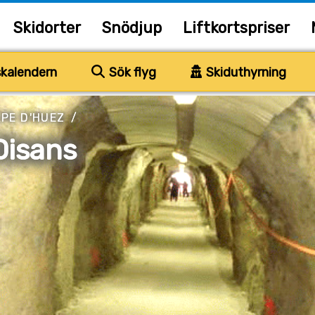
Skidorter
Snödjup
Liftkortspriser
kalendern
Sök flyg
Skiduthyrning
PE D'HUEZ
/
Oisans