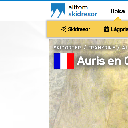
Boka
Skidresor
Lågpris
SKIDORTER
/
FRANKRIKE
/
AL
Auris en 