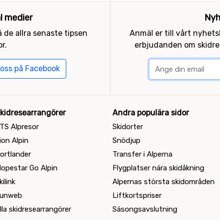
al medier
Nyh
 de allra senaste tipsen
Anmäl er till vårt nyhet
r.
erbjudanden om skidres
 oss på Facebook
kidresearrangörer
Andra populära sidor
TS Alpresor
Skidorter
ion Alpin
Snödjup
ortlander
Transfer i Alperna
lopestar Go Alpin
Flygplatser nära skidåkning
kilink
Alpernas största skidområden
unweb
Liftkortspriser
lla skidresearrangörer
Säsongsavslutning