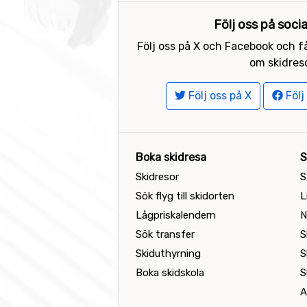
Följ oss på soci
Följ oss på X och Facebook och få
om skidreso
Följ oss på X
Följ
Boka skidresa
S
Skidresor
S
Sök flyg till skidorten
L
Lågpriskalendern
N
Sök transfer
S
Skiduthyrning
S
Boka skidskola
S
A