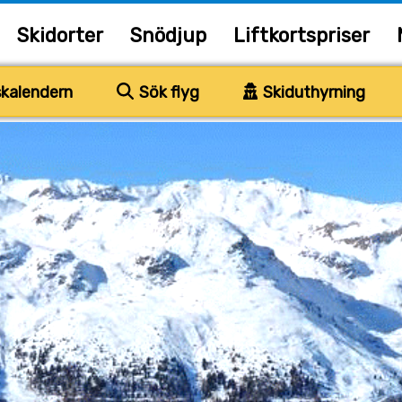
Skidorter
Snödjup
Liftkortspriser
kalendern
Sök flyg
Skiduthyrning