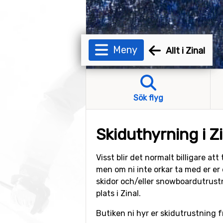
Meny
Allt i Zinal
Sök flyg
Skiduthyrning i Zi
Visst blir det normalt billigare at
men om ni inte orkar ta med er er 
skidor och/eller snowboardutrust
plats i Zinal.
Butiken ni hyr er skidutrustning f