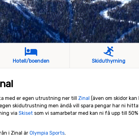
Hotell/boenden
Skiduthyrning
nal
t ta med er egen utrustning ner till
Zinal
(även om skidor kan k
egen skidutrustning men ändå vill spara pengar har ni hittat
ning via
Skiset
som vi samarbetar med kan ni få upp till 50%
rån i Zinal är
Olympia Sports
.