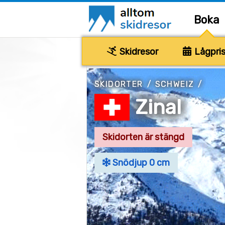
Boka
Skidresor
Lågpris
SKIDORTER
/
SCHWEIZ
/
Zinal
Skidorten är stängd
Snödjup 0 cm