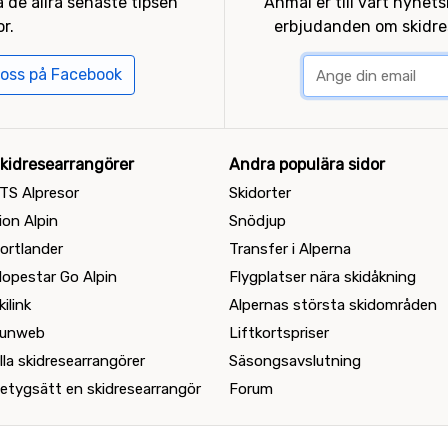
 de allra senaste tipsen
Anmäl er till vårt nyhet
r.
erbjudanden om skidres
 oss på Facebook
kidresearrangörer
Andra populära sidor
TS Alpresor
Skidorter
ion Alpin
Snödjup
ortlander
Transfer i Alperna
lopestar Go Alpin
Flygplatser nära skidåkning
kilink
Alpernas största skidområden
unweb
Liftkortspriser
lla skidresearrangörer
Säsongsavslutning
etygsätt en skidresearrangör
Forum