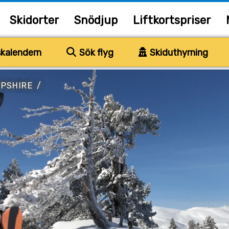
Skidorter
Snödjup
Liftkortspriser
kalendern
Sök flyg
Skiduthyrning
PSHIRE
/