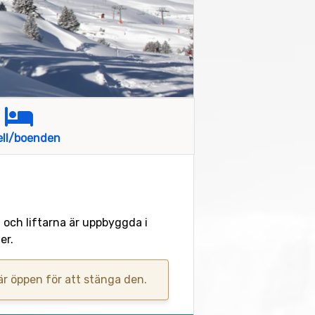
ell/boenden
a och liftarna är uppbyggda i
er.
 är öppen för att stänga den.