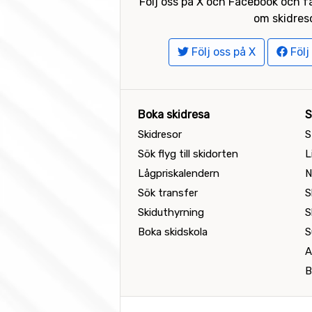
Följ oss på X och Facebook och få
om skidreso
Följ oss på X
Följ
Boka skidresa
S
Skidresor
S
Sök flyg till skidorten
L
Lågpriskalendern
N
Sök transfer
S
Skiduthyrning
S
Boka skidskola
S
A
B