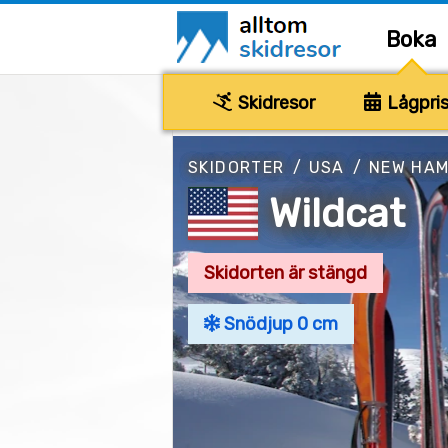
Boka
Skidresor
Lågpris
SKIDORTER
/
USA
/
NEW HAM
Wildcat
Skidorten är stängd
Snödjup 0 cm