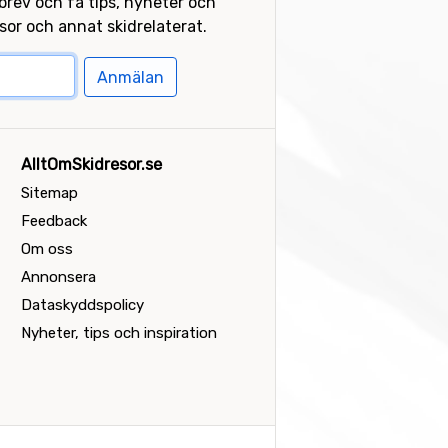
sbrev och få tips, nyheter och
or och annat skidrelaterat.
Anmälan
AlltOmSkidresor.se
Sitemap
Feedback
Om oss
Annonsera
Dataskyddspolicy
Nyheter, tips och inspiration