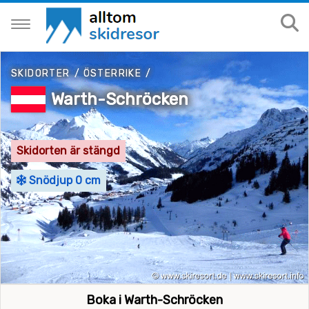
SKIDORTER
/
ÖSTERRIKE
/
Warth-Schröcken
Skidorten är stängd
Snödjup 0 cm
Boka i Warth-Schröcken