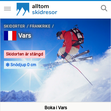
SKIDORTER
/
FRANKRIKE
/
Vars
Skidorten är stängd
Snödjup 0 cm
Boka i Vars