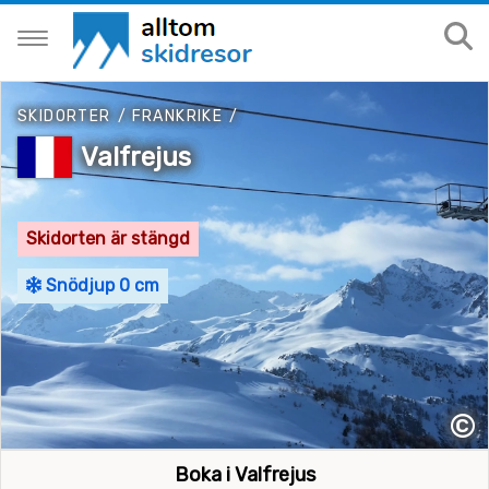
SKIDORTER
/
FRANKRIKE
/
Valfrejus
Skidorten är stängd
Snödjup 0 cm
©
Boka i Valfrejus