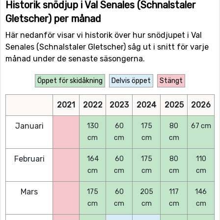
Historik snödjup i Val Senales (Schnalstaler
Gletscher) per månad
Här nedanför visar vi historik över hur snödjupet i Val
Senales (Schnalstaler Gletscher) såg ut i snitt för varje
månad under de senaste säsongerna.
Öppet för skidåkning
Delvis öppet
Stängt
2021
2022
2023
2024
2025
2026
Januari
130
60
175
80
67 cm
cm
cm
cm
cm
Februari
164
60
175
80
110
cm
cm
cm
cm
cm
Mars
175
60
205
117
146
cm
cm
cm
cm
cm