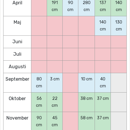
April
191
90
280
137
140
cm
cm
cm
cm
cm
Maj
140
130
cm
cm
Juni
Juli
Augusti
September
80
3 cm
10 cm
40
cm
cm
Oktober
56
22
38 cm
37 cm
cm
cm
November
90
45
58 cm
37 cm
cm
cm