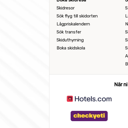
Skidresor
S
Sök flyg till skidorten
L
Lågpriskalendern
N
Sök transfer
S
Skiduthyrning
S
Boka skidskola
S
A
B
När ni