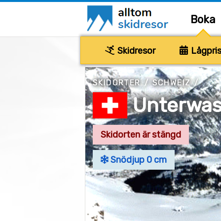
Boka
Skidresor
Lågpris
SKIDORTER
/
SCHWEIZ
/
Unterwas
Skidorten är stängd
Snödjup 0 cm