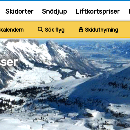
Skidorter
Snödjup
Liftkortspriser
kalendern
Sök flyg
Skiduthyrning
ser