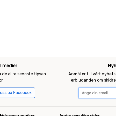
al medier
Nyh
 de allra senaste tipsen
Anmäl er till vårt nyhet
r.
erbjudanden om skidres
 oss på Facebook
kidresearrangörer
Andra populära sidor