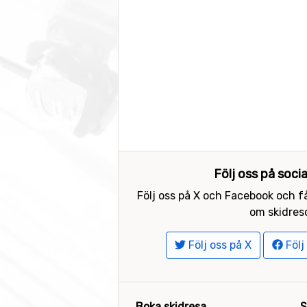
Följ oss på soci
Följ oss på X och Facebook och få
om skidreso
Följ oss på X
Följ
Boka skidresa
S