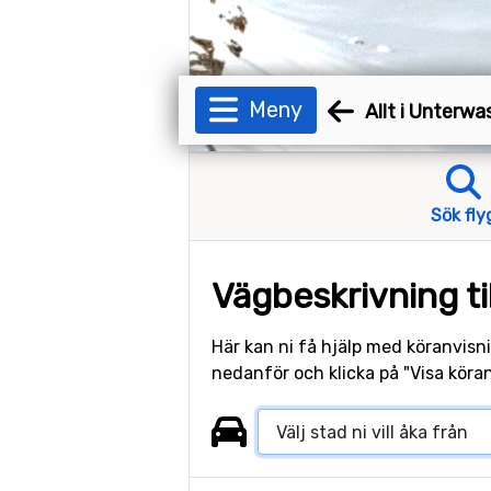
Meny
Allt i Unterwa
Sök fly
Vägbeskrivning ti
Här kan ni få hjälp med köranvisni
nedanför och klicka på "Visa köran