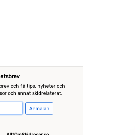
etsbrev
sbrev och få tips, nyheter och
or och annat skidrelaterat.
Anmälan
AlltOmSkidresor.se