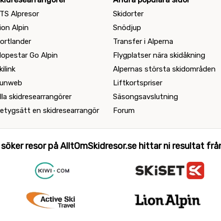
TS Alpresor
Skidorter
ion Alpin
Snödjup
ortlander
Transfer i Alperna
lopestar Go Alpin
Flygplatser nära skidåkning
kilink
Alpernas största skidområden
unweb
Liftkortspriser
lla skidresearrangörer
Säsongsavslutning
etygsätt en skidresearrangör
Forum
 söker resor på AlltOmSkidresor.se hittar ni resultat från 