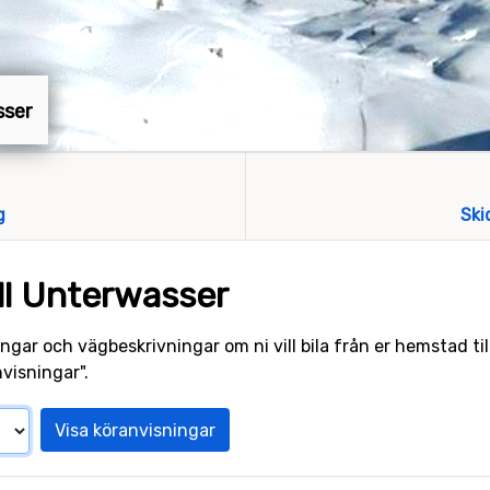
sser
g
Ski
ll Unterwasser
ngar och vägbeskrivningar om ni vill bila från er hemstad til
visningar".
Visa köranvisningar