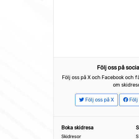
Följ oss på soci
Följ oss på X och Facebook och få
om skidreso
Följ oss på X
Följ
Boka skidresa
S
Skidresor
S