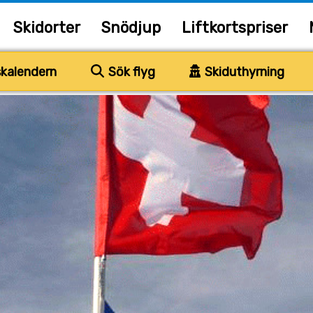
Skidorter
Snödjup
Liftkortspriser
kalendern
Sök flyg
Skiduthyrning