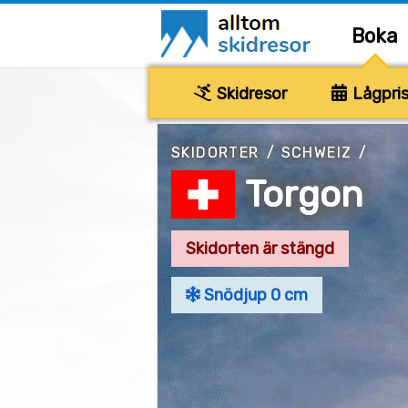
Boka
Skidresor
Lågpris
SKIDORTER
/
SCHWEIZ
/
Torgon
Skidorten är stängd
Snödjup 0 cm