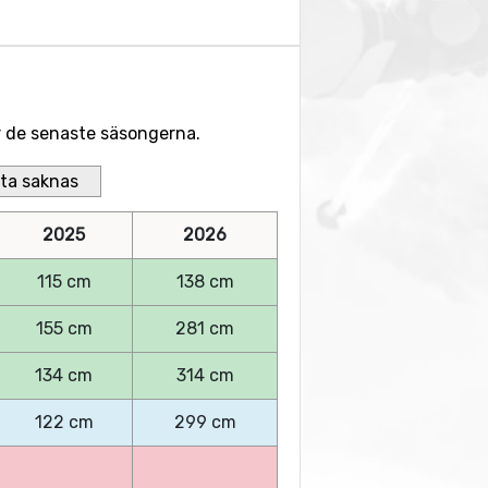
er de senaste säsongerna.
ta saknas
2025
2026
115 cm
138 cm
155 cm
281 cm
134 cm
314 cm
122 cm
299 cm