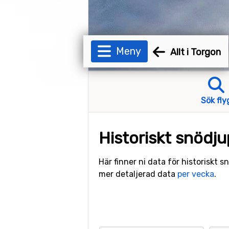
Meny
Allt i Torgon
Sök fly
Historiskt snödju
Här finner ni data för historiskt 
mer detaljerad data
per vecka
.