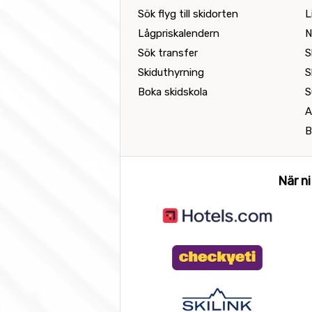
Sök flyg till skidorten
L
Lågpriskalendern
N
Sök transfer
S
Skiduthyrning
S
Boka skidskola
S
A
B
När ni