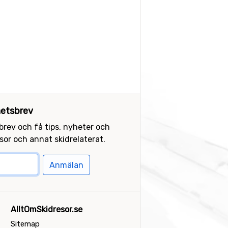
etsbrev
sbrev och få tips, nyheter och
or och annat skidrelaterat.
Anmälan
AlltOmSkidresor.se
Sitemap