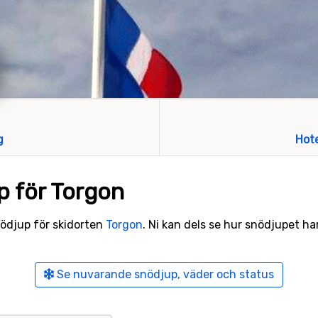
g
Hot
p för Torgon
snödjup för skidorten
Torgon
. Ni kan dels se hur snödjupet har
Se nuvarande snödjup, väder och status