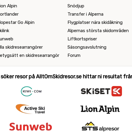
ion Alpin
Snödjup
ortlander
Transfer i Alperna
lopestar Go Alpin
Flygplatser nära skidåkning
kilink
Alpernas största skidområden
unweb
Liftkortspriser
lla skidresearrangörer
Säsongsavslutning
etygsätt en skidresearrangör
Forum
 söker resor på AlltOmSkidresor.se hittar ni resultat från 