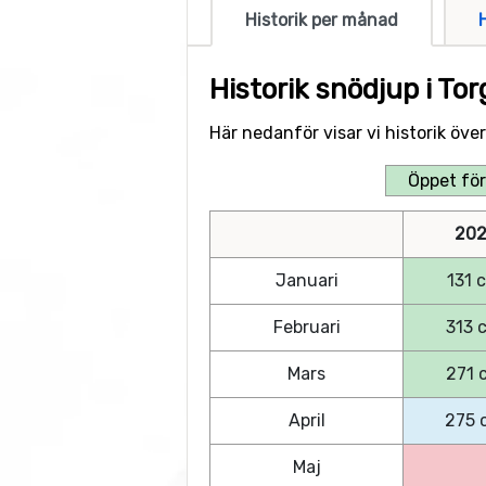
Historik per månad
Historik snödjup i To
Här nedanför visar vi historik öv
Öppet för
202
Januari
131 
Februari
313 
Mars
271 
April
275 
Maj