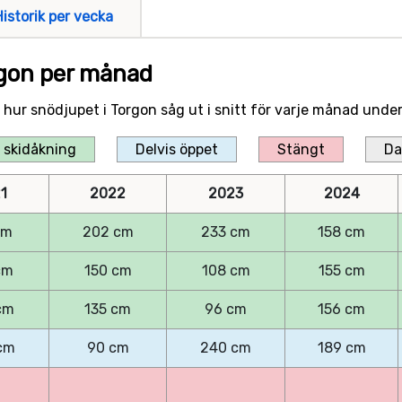
Historik per vecka
rgon per månad
er hur snödjupet i Torgon såg ut i snitt för varje månad und
 skidåkning
Delvis öppet
Stängt
Da
1
2022
2023
2024
cm
202 cm
233 cm
158 cm
cm
150 cm
108 cm
155 cm
cm
135 cm
96 cm
156 cm
cm
90 cm
240 cm
189 cm