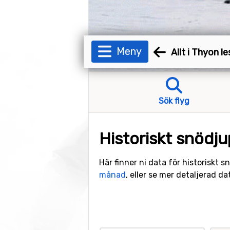
Meny
Allt i Thyon l
Sök flyg
Historiskt snödju
Här finner ni data för historiskt 
månad
, eller se mer detaljerad d