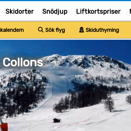
Skidorter
Snödjup
Liftkortspriser
kalendern
Sök flyg
Skiduthyrning
 Collons