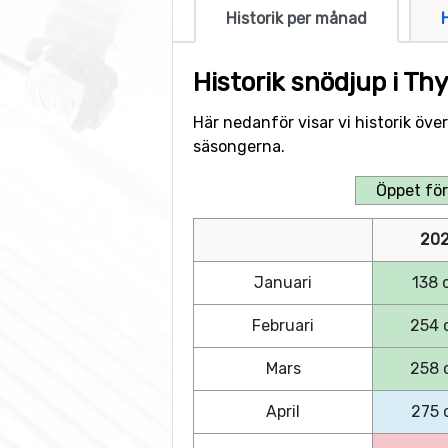
Historik per månad
Historik snödjup i Th
Här nedanför visar vi historik öve
säsongerna.
Öppet för
202
Januari
138 
Februari
254 
Mars
258 
April
275 