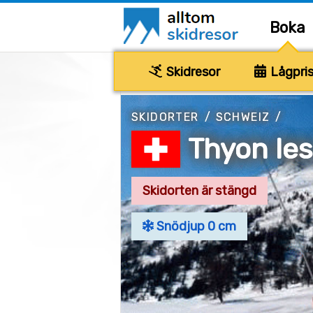
Boka
Skidresor
Lågpris
SKIDORTER
/
SCHWEIZ
/
Thyon les
Skidorten är stängd
Snödjup 0 cm