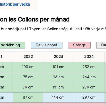
Historik per vecka
yon les Collons per månad
r hur snödjupet i Thyon les Collons såg ut i snitt för varje
 skidåkning
Delvis öppet
Stängt
Da
1
2022
2023
2024
cm
100 cm
101 cm
232 cm
cm
75 cm
96 cm
264 cm
cm
79 cm
111 cm
279 cm
cm
87 cm
144 cm
297 cm