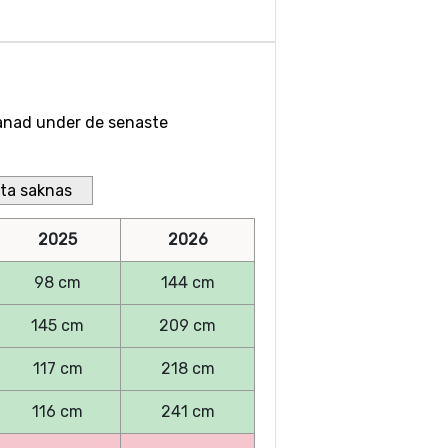
 månad under de senaste
ta saknas
2025
2026
98 cm
144 cm
145 cm
209 cm
117 cm
218 cm
116 cm
241 cm