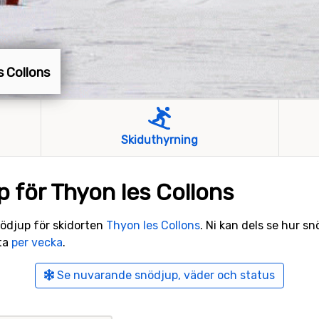
es Collons
Skiduthyrning
p för Thyon les Collons
snödjup för skidorten
Thyon les Collons
. Ni kan dels se hur sn
ata
per vecka
.
Se nuvarande snödjup, väder och status