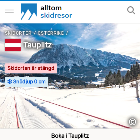
SKIDORTER
/
ÖSTERRIKE
/
Tauplitz
Skidorten är stängd
Snödjup 0 cm
©
Boka i Tauplitz