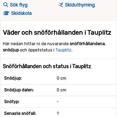
Sök flyg
Skiduthyrning
Skidskola
Väder och snöförhållanden i Tauplitz
Här nedan hittar ni de nuvarande
snöförhållandena
,
snödjup
och öppetstatus i
Tauplitz
.
Snöförhållanden och status i Tauplitz
Snödjup:
0 cm
Snödjup dalen:
0 cm
Snötyp:
-
Senaste snöfall:
?