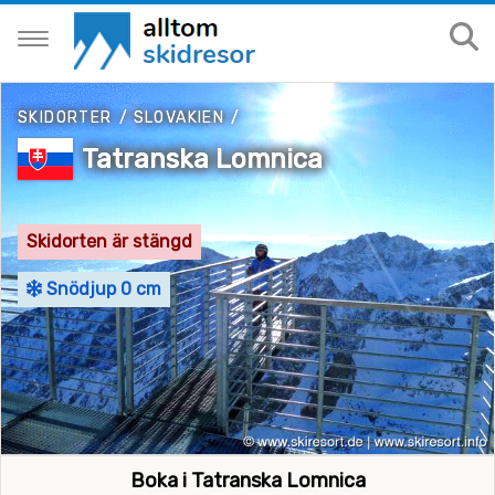
SKIDORTER
/
SLOVAKIEN
/
Tatranska Lomnica
Skidorten är stängd
Snödjup 0 cm
Boka i Tatranska Lomnica